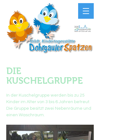
DIE
KUSCHELGRUPPE
In der Kuschelgruppe werden bis zu 25
Kinder im Alter von 3 bis 6 Jahren betreut.
Die Gruppe besitzt zwei Nebenräume und
einen Waschraum.